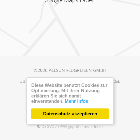
Google Maps Laden
©2026 ALLSUN FLUGREISEN GMBH
ÜBER UNS
JOBS
AGB
VERANSTALTER-AGB
Diese Website benutzt Cookies zur
Optimierung. Mit ihrer Nutzung
DATENSCHUTZ
IMPRESSUM
erklären Sie sich damit
einverstanden.
Mehr Infos
Erstellt mit
von
300 Design
Datenschutz akzeptieren
Betrieben mit
Care CMS
und
grüner IT
DSGVO / EPVO geprüft - mehr Info »