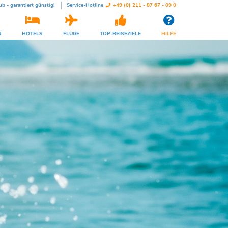
ub - garantiert günstig!
Service-Hotline
+49 (0) 211 - 87 67 - 09 0
N
HOTELS
FLÜGE
TOP-REISEZIELE
HILFE