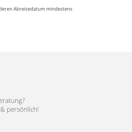
, deren Abreisedatum mindestens
eratung?
 & persönlich!
0