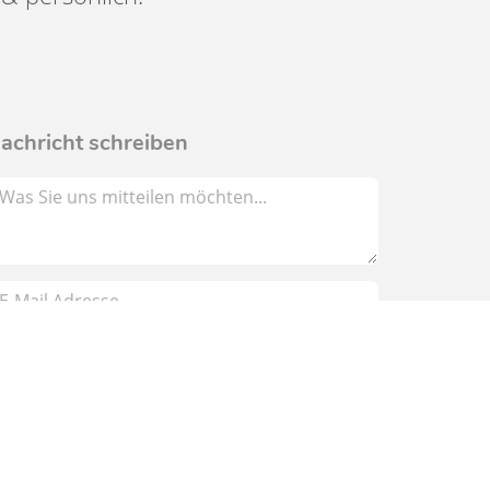
0
achricht schreiben
tenschutzhinweis
Senden