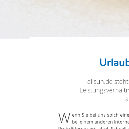
Urlau
allsun.de steh
Leistungsverhältn
La
W
enn Sie bei uns solch ein
bei einem anderen Intern
Preisdifferenz erstattet. Schnel