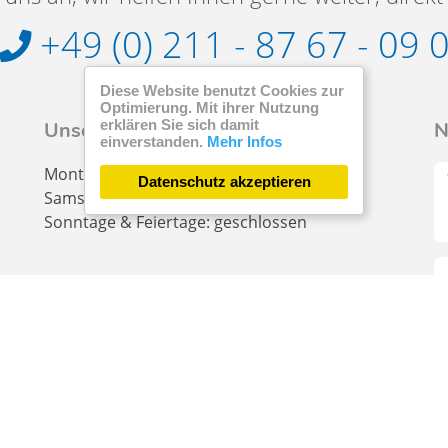
+49 (0) 211 - 87 67 - 09 
Diese Website benutzt Cookies zur
Optimierung. Mit ihrer Nutzung
erklären Sie sich damit
Unsere Servicezeiten
N
einverstanden.
Mehr Infos
Montags - Freitags: 09:00 - 18:00 Uhr
Datenschutz akzeptieren
Samstags: 09:00 - 17:00 Uhr
Sonntage & Feiertage: geschlossen
Da